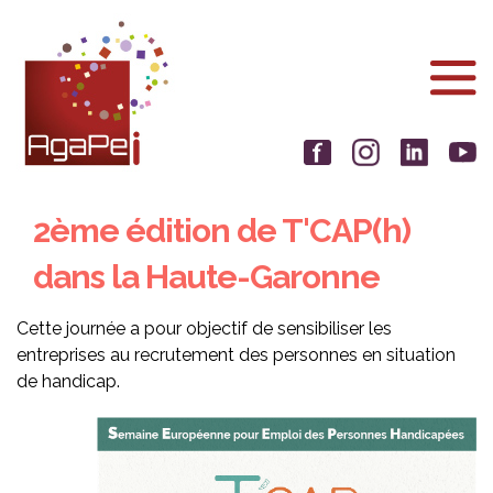
Aller
Panneau de gestion des cookies
au
contenu
principal
2ème édition de T'CAP(h)
dans la Haute-Garonne
Cette journée a pour objectif de sensibiliser les
entreprises au recrutement des personnes en situation
de handicap.