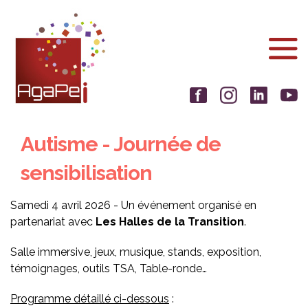
Aller
Panneau de gestion des cookies
au
contenu
principal
Autisme - Journée de
sensibilisation
Samedi 4 avril 2026 - Un événement organisé en
partenariat avec
Les Halles de la Transition
.
Salle immersive, jeux, musique, stands, exposition,
témoignages, outils TSA, Table-ronde…
Programme détaillé ci-dessous
: