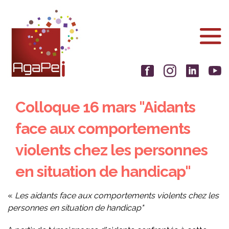
Aller
Panneau de gestion des cookies
au
contenu
principal
Colloque 16 mars "Aidants
face aux comportements
violents chez les personnes
en situation de handicap"
«
Les aidants face aux comportements violents chez les
personnes en situation de handicap"