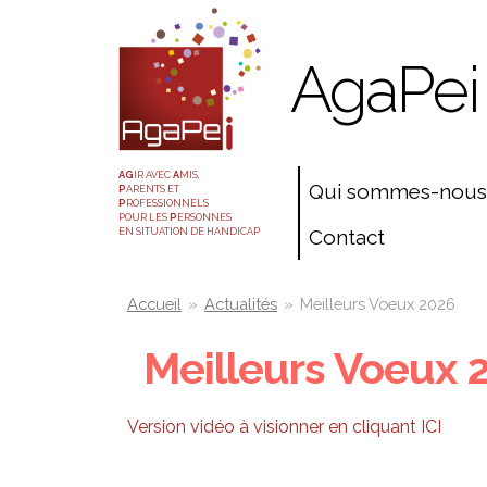
Aller
Panneau de gestion des cookies
au
AgaPei
contenu
principal
AG
IR AVEC
A
MIS,
Qui sommes-nous
P
ARENTS ET
P
ROFESSIONNELS
POUR LES
P
ERSONNES
Contact
EN SITUATION DE HANDICAP
You
Accueil
»
Actualités
»
Meilleurs Voeux 2026
are
Meilleurs Voeux 
here
Version vidéo à visionner en cliquant ICI