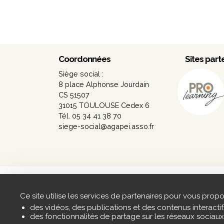
Coordonnées
Sites part
Siège social :
8 place Alphonse Jourdain
CS 51507
31015 TOULOUSE Cedex 6
Tél. 05 34 41 38 70
siege-social@agapei.asso.fr
Ce site utilise les services de partenaires pour vous propo
des vidéos, des publications et des contenus interactif
des fonctionnalités de partage sur les réseaux sociaux