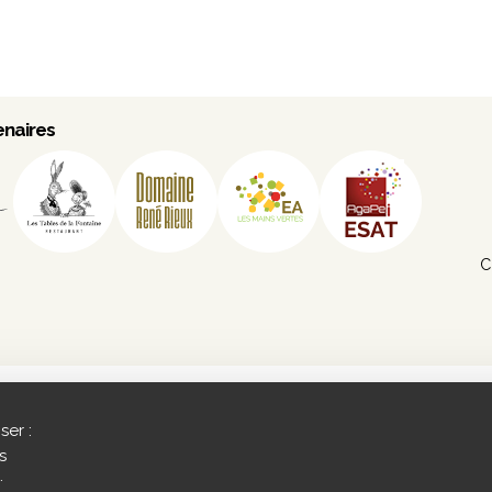
enaires
C
ser :
s
.