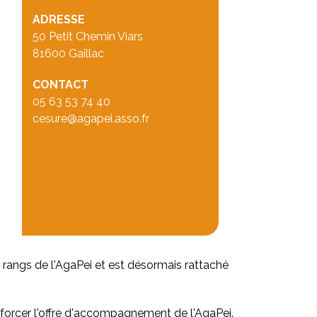
ADRESSE
50 Petit Chemin Viars
81600 Gaillac
CONTACT
05 63 53 74 40
cesure@agapei.asso.fr
es rangs de l'AgaPei et est désormais rattaché
nforcer l'offre d'accompagnement de l'AgaPei.