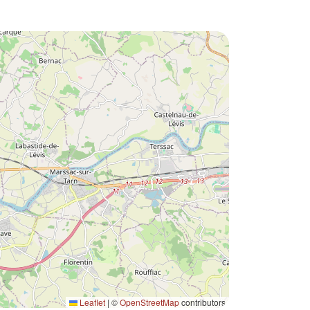
Leaflet
|
©
OpenStreetMap
contributors