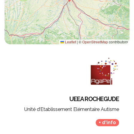
Leaflet
|
©
OpenStreetMap
contributors
UEEA ROCHEGUDE
Unité d’Etablissement Elémentaire Autisme
+ d'info