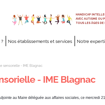
HANDICAP INTELLE
AVEC AUTISME OU 
TOUS LES ÂGES DE 
 ?
Nos établissements et services
Notre expert
Cartographie
Projets patrimoniaux
le sensorielle - IME Blagnac
Prestations commerciales
nsorielle - IME Blagnac
ESAT-EA
ointe au Maire déléguée aux affaires sociales, ce mercredi 2