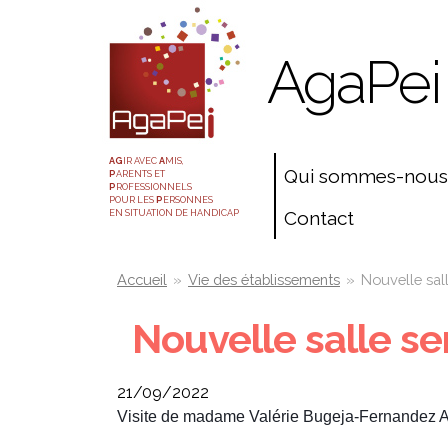
Aller
Panneau de gestion des cookies
au
AgaPei
contenu
principal
AG
IR AVEC
A
MIS,
Qui sommes-nous
P
ARENTS ET
P
ROFESSIONNELS
POUR LES
P
ERSONNES
Contact
EN SITUATION DE HANDICAP
You
Accueil
»
Vie des établissements
»
Nouvelle sal
are
Nouvelle salle se
here
21/09/2022
Visite de madame Valérie Bugeja-Fernandez Adj