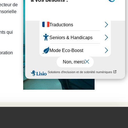
ecteur de
nsorielle
nts qui
oration
Appels d'offres
Mentions légales
Politique de
confidentialité