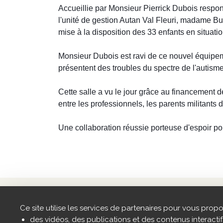
Accueillie par Monsieur Pierrick Dubois resp
l'unité de gestion Autan Val Fleuri, madame Bug
mise à la disposition des 33 enfants en situatio
Monsieur Dubois est ravi de ce nouvel équipemen
présentent des troubles du spectre de l'autisme
Cette salle a vu le jour grâce au financement de 
entre les professionnels, les parents militants de
Une collaboration réussie porteuse d'espoir pour
Coordonnées
Sites part
Siège social :
Ce site utilise les services de partenaires pour vous propo
8 place Alphonse Jourdain
des vidéos, des publications et des contenus interactif