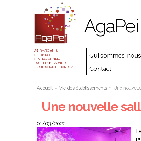
Aller
Panneau de gestion des cookies
au
AgaPei
contenu
principal
AG
IR AVEC
A
MIS,
Qui sommes-nous
P
ARENTS ET
P
ROFESSIONNELS
POUR LES
P
ERSONNES
Contact
EN SITUATION DE HANDICAP
You
Accueil
»
Vie des établissements
»
Une nouvelle 
are
Une nouvelle sall
here
01/03/2022
Le
pr