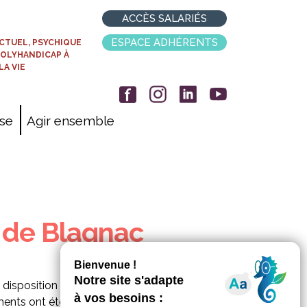
ACCÈS SALARIÉS
ESPACE ADHÉRENTS
CTUEL, PSYCHIQUE
POLYHANDICAP À
LA VIE
ise
Agir ensemble
E de Blagnac
 disposition des enfants et des
ents ont été financés par la mairie de