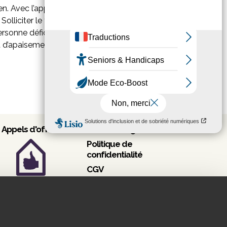
. Avec l’approche multisensorielle,
Solliciter le toucher, l’odorat ou la vue
onne déficiente intellectuelle ou autiste.
 d’apaisement de nature à prévenir
Appels d'offres
Mentions légales
Politique de
confidentialité
CGV
Consommateurs
onsulter nos appels
CGV Professionnels
d'offres