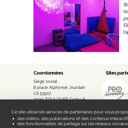
Bl
l’
pe
El
l’
Coordonnées
Sites part
Siège social :
8 place Alphonse Jourdain
CS 51507
31015 TOULOUSE Cedex 6
Tél. 05 34 41 38 70
siege-social@agapei.asso.fr
Ce site utilise les services de partenaires pour vous propo
des vidéos, des publications et des contenus interactif
des fonctionnalités de partage sur les réseaux sociaux