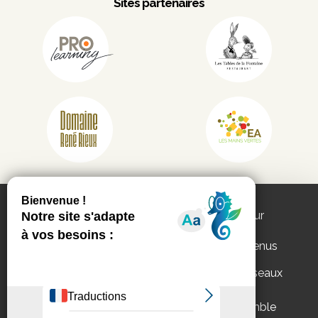
Sites partenaires
Ce site utilise les services de partenaires pour
vous proposer :
des vidéos, des publications et des contenus
interactifs
des fonctionnalités de partage sur les réseaux
Appels d'offres
Mentions légales
sociaux.
Politique de
Vous pouvez
accepter
ou
refuser
l’ensemble
confidentialité