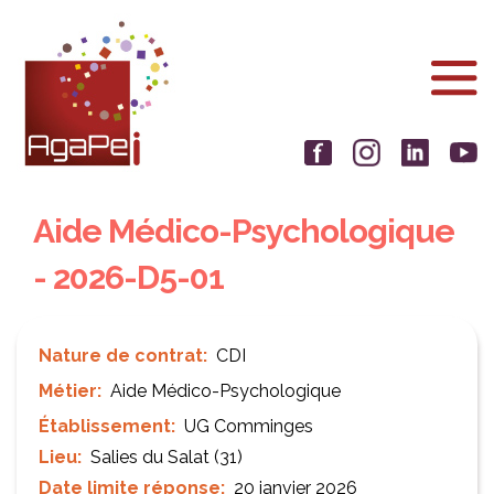
Aller
Panneau de gestion des cookies
au
contenu
principal
Aide Médico-Psychologique
- 2026-D5-01
Nature de contrat
CDI
Métier
Aide Médico-Psychologique
Établissement
UG Comminges
Lieu
Salies du Salat (31)
Date limite réponse
20 janvier 2026