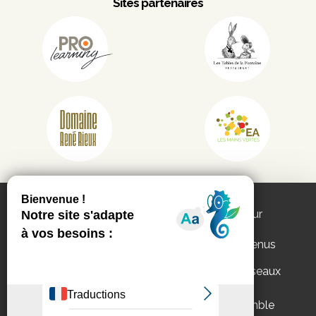
Sites partenaires
Ce site utilise les services de partenaires pour
vous proposer :
des vidéos, des publications et des contenus
interactifs
des fonctionnalités de partage sur les réseaux
Appels d'offres
Mentions légales
sociaux.
Politique de
Vous pouvez
accepter
ou
refuser
l’ensemble
confidentialité