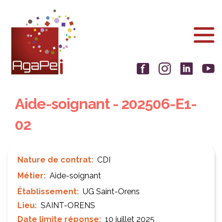
Aller
Panneau de gestion des cookies
au
contenu
principal
Aide-soignant - 202506-E1-
02
Nature de contrat
CDI
Métier
Aide-soignant
Établissement
UG Saint-Orens
Lieu
SAINT-ORENS
Date limite réponse
10 juillet 2025