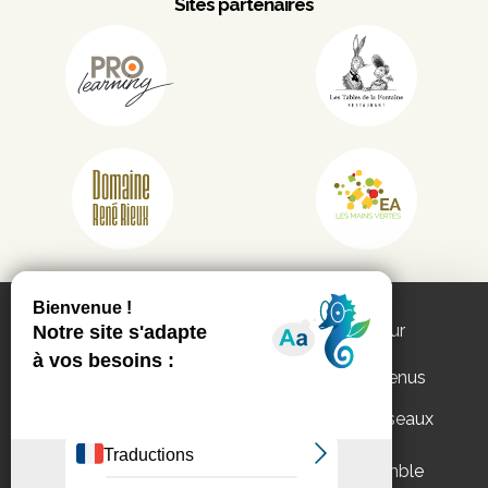
Sites partenaires
Ce site utilise les services de partenaires pour
vous proposer :
des vidéos, des publications et des contenus
interactifs
des fonctionnalités de partage sur les réseaux
Appels d'offres
Mentions légales
sociaux.
Politique de
Vous pouvez
accepter
ou
refuser
l’ensemble
confidentialité