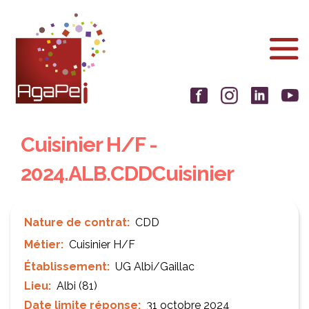
Aller
Panneau de gestion des cookies
au
contenu
principal
Cuisinier H/F -
2024.ALB.CDDCuisinier
Nature de contrat
CDD
Métier
Cuisinier H/F
Établissement
UG Albi/Gaillac
Lieu
Albi (81)
Date limite réponse
31 octobre 2024