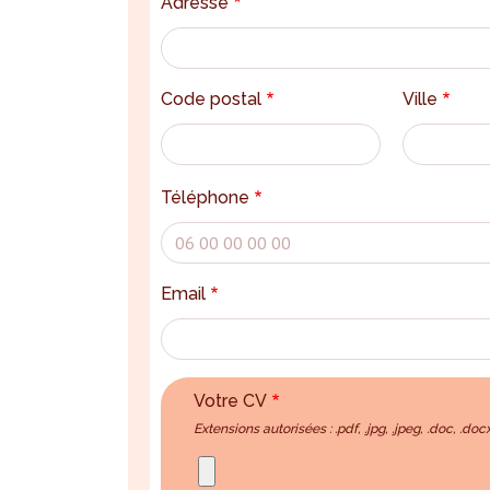
Adresse
Code postal
Ville
Téléphone
Email
Votre CV
Extensions autorisées : .pdf, .jpg, .jpeg, .doc, .doc