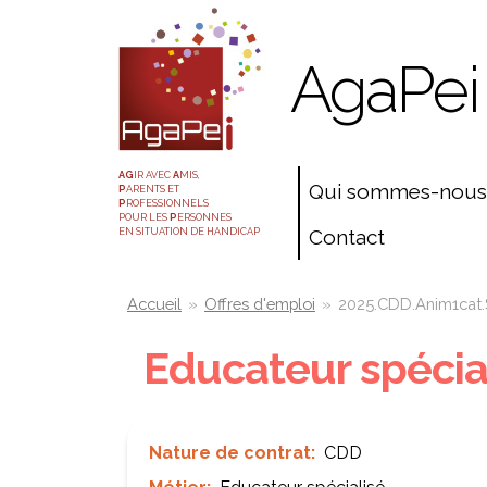
Aller
Panneau de gestion des cookies
au
AgaPei
contenu
principal
AG
IR AVEC
A
MIS,
Qui sommes-nous
P
ARENTS ET
P
ROFESSIONNELS
POUR LES
P
ERSONNES
Contact
EN SITUATION DE HANDICAP
You
Accueil
»
Offres d'emploi
»
2025.CDD.Anim1cat
are
Educateur spécia
here
Nature de contrat
CDD