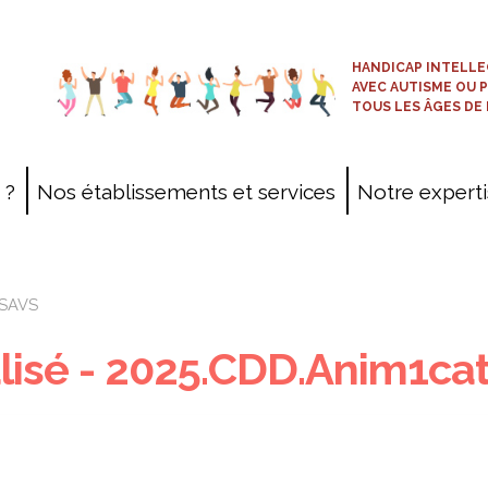
HANDICAP INTELLE
AVEC AUTISME OU 
TOUS LES ÂGES DE 
 ?
Nos établissements et services
Notre expert
Cartographie
Projets patrimoniaux
.SAVS
Prestations commerciales
lisé - 2025.CDD.Anim1ca
ESAT-EA