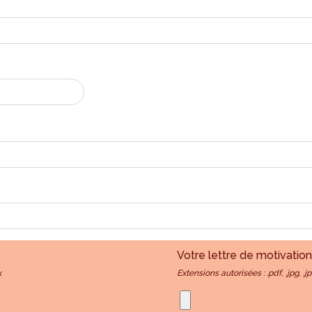
Votre lettre de motivation
x
Extensions autorisées : .pdf, .jpg, .j