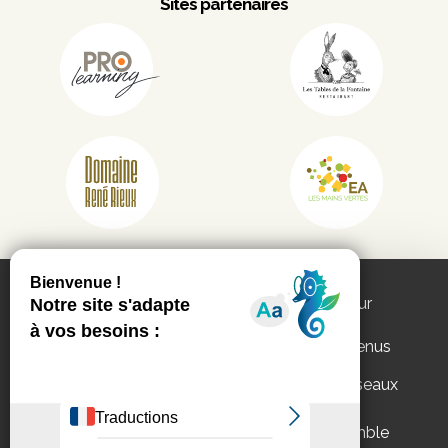
Sites partenaires
Ce site utilise les services de partenaires pour
vous proposer :
des vidéos, des publications et des contenus
interactifs
des fonctionnalités de partage sur les réseaux
Appels d'offres
Mentions légales
sociaux.
Politique de
Vous pouvez
accepter
ou
refuser
l’ensemble
confidentialité