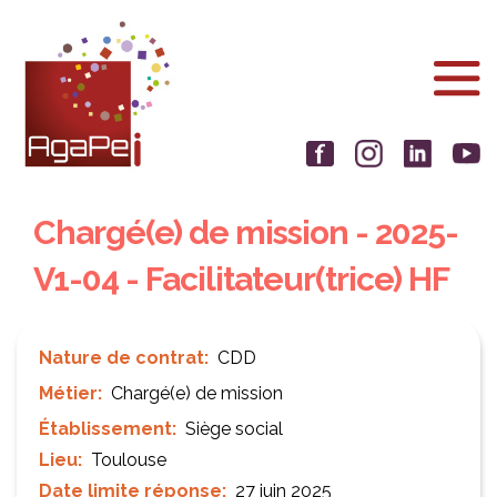
Aller
Panneau de gestion des cookies
au
contenu
principal
Chargé(e) de mission - 2025-
V1-04 - Facilitateur(trice) HF
Nature de contrat
CDD
Métier
Chargé(e) de mission
Établissement
Siège social
Lieu
Toulouse
Date limite réponse
27 juin 2025