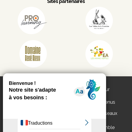
Sites partenaires
Ce site utilise les services de partenaires pour
vous proposer :
des vidéos, des publications et des contenus
interactifs
des fonctionnalités de partage sur les réseaux
Appels d'offres
Mentions légales
sociaux.
Politique de
Vous pouvez
accepter
ou
refuser
l’ensemble
confidentialité